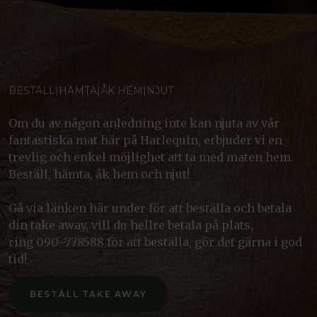
BESTÄLL|HÄMTA|ÅK HEM|NJUT
Om du av någon anledning inte kan njuta av vår
fantastiska mat här på Harlequin, erbjuder vi en
trevlig och enkel möjlighet att ta med maten hem.
Beställ, hämta, åk hem och njut!
Gå via länken här under för att beställa och betala
din take away, vill du hellre betala på plats,
ring 090–778588 för att beställa, gör det gärna i god
tid!
BESTÄLL TAKE AWAY