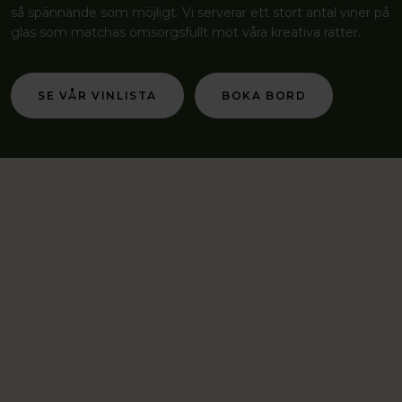
så spännande som möjligt. Vi serverar ett stort antal viner på
glas som matchas omsorgsfullt mot våra kreativa rätter.
SE VÅR VINLISTA
BOKA BORD